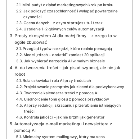
Mini-audyt działań marketingowych krok po kroku
Jak policzyć czasochłonność i wyłapać powtarzalne
czynności
Ocena danych – z czym startujesz tu i teraz
Ustalenie 1–2 głównych celów automatyzacji
Prosty ekosystem AI dla małej firmy – z czego to w
ogóle zbudować
Przegląd typów narzędzi, które realnie pomagają
Model „rdzeń + dodatki” zamiast 20 aplikacji
Jak wybierać narzędzia AI w małym biznesie
AI do tworzenia treści – jak pisać szybciej, ale nie jak
robot
Rola człowieka i rola AI przy treściach
Projektowanie promptów jak zleceń dla podwykonawcy
Tworzenie kalendarza treści z pomocą AI
Ujednolicenie tonu głosu z pomocą przykładów
AI przy redakcji, skracaniu i przerabianiu istniejących
treści
Kontrola jakości – jak nie brzmi jak generator
Automatyzacja e‑mail marketingu i newslettera z
pomocą AI
Minimalny system mailingowy, który ma sens