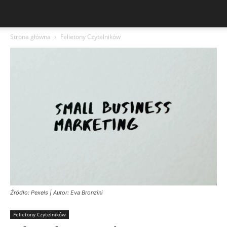
Strona główna
Felietony Czytelników
Źródło: Pexels | Autor: Eva Bronzini
Felietony Czytelników