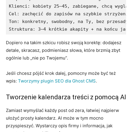
Klienci: kobiety 25–45, zabiegane, chcą wygląda
Cel: zachęcić do zapisów na szybkie strzyżenie 
Ton: konkretny, swobodny, na Ty, bez przesady w
Struktura: 3–4 krótkie akapity + na końcu jasn
Dopiero na takim szkicu robisz swoją korektę: dodajesz
detale, skracasz, podmieniasz słowa, które brzmią zbyt
ogólnie lub „nie po Twojemu”.
Jeśli chcesz pójść krok dalej, pomocny może być też
wpis:
Tworzymy plugin SEO dla Ghost CMS
.
Tworzenie kalendarza treści z pomocą AI
Zamiast wymyślać każdy post od zera, łatwiej najpierw
ułożyć prosty kalendarz. AI może w tym mocno
przyspieszyć. Wystarczy opis firmy i informacja, jak