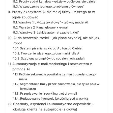
Prosty audyt kanałów – gdzie w ogóle coś się dzieje
Wyznaczenie jednego „problemu głównego”
Prosty ekosystem AI dla małej firmy – z czego to w
ogóle zbudować
Warstwa 1: „Mózg tekstowy” – główny model AI
Warstwa 2: Kanał główny + e‑mail
Warstwa 3: Lekkie automatyzacje i „klej”
AI do tworzenia treści – jak pisać szybciej, ale nie jak
robot
System pisania: szkic od AI, ton od Ciebie
Tworzenie własnego „głosu marki” dla AI
Szablony promptów do codziennych zadań
Automatyzacja e‑mail marketingu i newslettera z
pomocą AI
Krótkie sekwencje powitalne zamiast pojedynczego
maila
Segmentacja bazy przez zachowania, nie tylko pola w
formularzu
Przepisywanie i recykling treści e‑mail
Redagowanie i kontrola jakości przed wysyłką
Chatboty, asystenci i automatyczne odpowiedzi –
obsługa klienta na autopilocie (z głową)