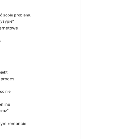
ić sobie problemu
wysypie”
ternetowe
e
ojekt
 proces
co nie
nline
eraz”
użym remoncie