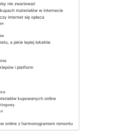
eby nie zwariować
akupach materiałów w internecie
czy internet się opłaca
en
pów
tu, a jakie lepiej lokalnie
lnie
klepów i platform
ora
ateriałów kupowanych online
etingowy
ku
upów online z harmonogramem remontu