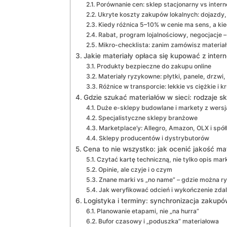
Porównanie cen: sklep stacjonarny vs inter
Ukryte koszty zakupów lokalnych: dojazdy,
Kiedy różnica 5–10% w cenie ma sens, a kie
Rabat, program lojalnościowy, negocjacje –
Mikro-checklista: zanim zamówisz materiały
Jakie materiały opłaca się kupować z internet
Produkty bezpieczne do zakupu online
Materiały ryzykowne: płytki, panele, drzwi
Różnice w transporcie: lekkie vs ciężkie i k
Gdzie szukać materiałów w sieci: rodzaje sk
Duże e-sklepy budowlane i markety z wersją
Specjalistyczne sklepy branżowe
Marketplace’y: Allegro, Amazon, OLX i spół
Sklepy producentów i dystrybutorów
Cena to nie wszystko: jak ocenić jakość m
Czytać kartę techniczną, nie tylko opis ma
Opinie, ale czyje i o czym
Znane marki vs „no name” – gdzie można 
Jak weryfikować odcień i wykończenie zdal
Logistyka i terminy: synchronizacja zaku
Planowanie etapami, nie „na hurra”
Bufor czasowy i „poduszka” materiałowa