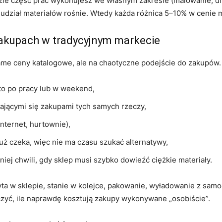
zie część prac wykonujesz we własnym zakresie (malowanie, dr
 udział materiałów rośnie. Wtedy każda różnica 5–10% w cenie 
 zakupach w tradycyjnym markecie
same ceny katalogowe, ale na chaotyczne podejście do zakupów
to po pracy lub w weekend,
zającymi się zakupami tych samych rzeczy,
nternet, hurtownie),
 już czeka, więc nie ma czasu szukać alternatywy,
iej chwili, gdy sklep musi szybko dowieźć ciężkie materiały.
yta w sklepie, stanie w kolejce, pakowanie, wyładowanie z sa
eoczyć, ile naprawdę kosztują zakupy wykonywane „osobiście”.