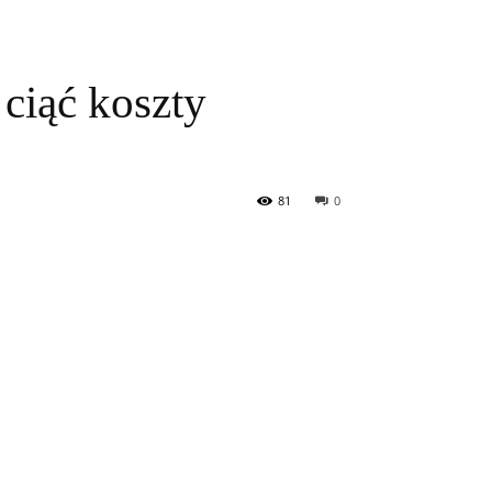
 ciąć koszty
81
0