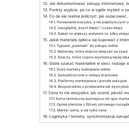
Jak dokumentować zakupy internetowe, ż
Punkty wyjścia: po co w ogóle myśleć o z
Co da się realnie policzyć: jak oszacować, 
Porównanie koszyka, a nie pojedynczych c
Uwzględnij „koszt błędu” i czasu ekipy
Rabat za większy wolumen vs. kilka skle
Jakie materiały opłaca się kupować z interne
Typowe „pewniaki” do zakupu online
Materiały, które dobrze obejrzeć na żywo
Rzeczy, które często wychodzą lepiej loka
Gdzie szukać materiałów w sieci: rodzaje s
Duże markety budowlane online
Specjalistyczne e-sklepy branżowe
Platformy marketplace i portale aukcyjne
Bezpośrednio u producenta lub dystrybut
Cena to nie wszystko: jak ocenić jakość m
Karta techniczna ważniejsza niż opis mark
Opinie klientów z filtrem zdrowego rozsąd
Marka i seria, a nie tylko cena
Logistyka i terminy: synchronizacja zak