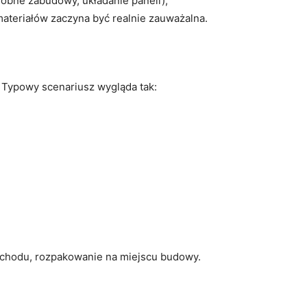
obne zabudowy, układanie paneli),
materiałów zaczyna być realnie zauważalna.
. Typowy scenariusz wygląda tak:
mochodu, rozpakowanie na miejscu budowy.