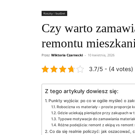
Koszty i budżet
Czy warto zamawiać
remontu mieszkan
Przez
Wiktoria Czarnecki
-
10 kwietnia, 2026
3.7/5 - (4 votes)
Z tego artykuły dowiesz się:
Punkty wyjścia: po co w ogóle myśleć o zak
Robocizna vs materiały – proste proporcje 
Gdzie uciekają pieniądze przy zakupach w 
Typowe motywacje do zamawiania materiałó
Różne podejścia: remont z ekipą vs remont
Co da się realnie policzyć: jak oszacować, c