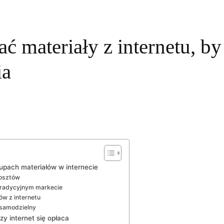
 materiały z internetu, by
ia
upach materiałów w internecie
kosztów
tradycyjnym markecie
w z internetu
 samodzielny
zy internet się opłaca