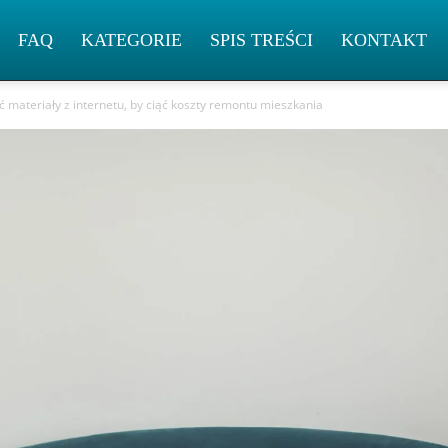
FAQ
KATEGORIE
SPIS TREŚCI
KONTAKT
 materiały z internetu, by ciąć koszty remontu mieszkania