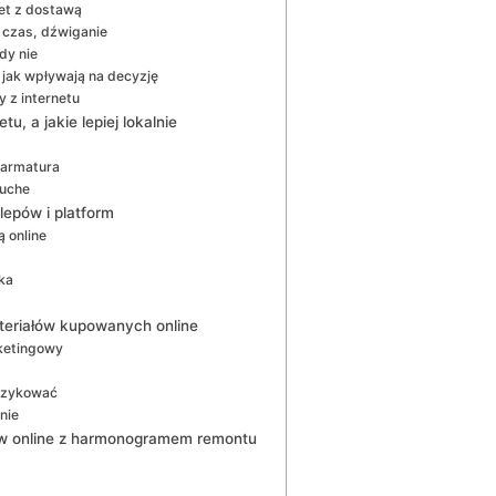
net z dostawą
 czas, dźwiganie
dy nie
 jak wpływają na decyzję
 z internetu
u, a jakie lepiej lokalnie
, armatura
ruche
lepów i platform
 online
ka
ateriałów kupowanych online
rketingowy
ryzykować
nie
pów online z harmonogramem remontu