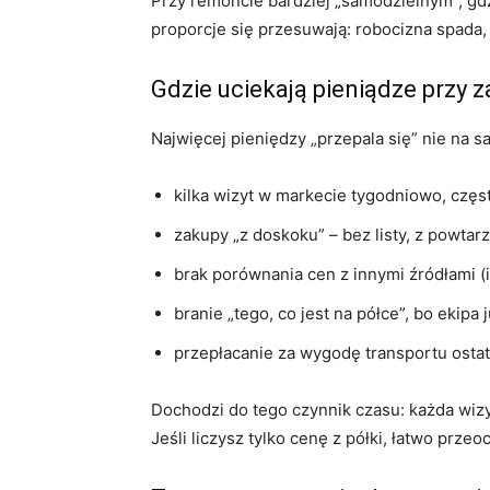
Przy remoncie bardziej „samodzielnym”, gd
proporcje się przesuwają: robocizna spada,
Gdzie uciekają pieniądze przy
Najwięcej pieniędzy „przepala się” nie na 
kilka wizyt w markecie tygodniowo, częs
zakupy „z doskoku” – bez listy, z powtar
brak porównania cen z innymi źródłami (i
branie „tego, co jest na półce”, bo ekipa
przepłacanie za wygodę transportu ostatn
Dochodzi do tego czynnik czasu: każda wiz
Jeśli liczysz tylko cenę z półki, łatwo prz