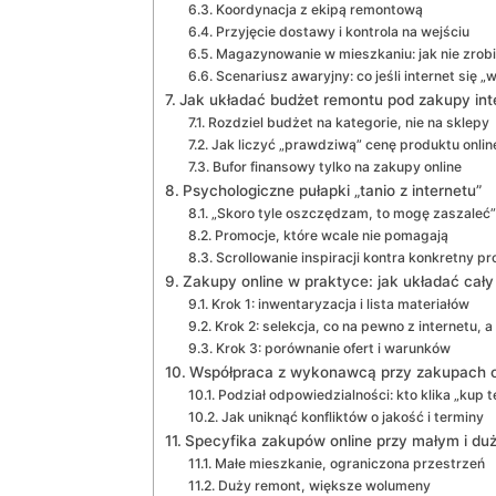
Koordynacja z ekipą remontową
Przyjęcie dostawy i kontrola na wejściu
Magazynowanie w mieszkaniu: jak nie zrob
Scenariusz awaryjny: co jeśli internet się „
Jak układać budżet remontu pod zakupy in
Rozdziel budżet na kategorie, nie na sklepy
Jak liczyć „prawdziwą” cenę produktu onlin
Bufor finansowy tylko na zakupy online
Psychologiczne pułapki „tanio z internetu”
„Skoro tyle oszczędzam, to mogę zaszaleć”
Promocje, które wcale nie pomagają
Scrollowanie inspiracji kontra konkretny pr
Zakupy online w praktyce: jak układać cały
Krok 1: inwentaryzacja i lista materiałów
Krok 2: selekcja, co na pewno z internetu, a 
Krok 3: porównanie ofert i warunków
Współpraca z wykonawcą przy zakupach o
Podział odpowiedzialności: kto klika „kup t
Jak uniknąć konfliktów o jakość i terminy
Specyfika zakupów online przy małym i d
Małe mieszkanie, ograniczona przestrzeń
Duży remont, większe wolumeny