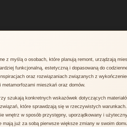
ne z myślą o osobach, które planują remont, urządzają mie
ardziej funkcjonalną, estetyczną i dopasowaną do codzienn
 inspiracjach oraz rozwiązaniach związanych z wykończeni
mi metamorfozami mieszkań oraz domów.
tórzy szukają konkretnych wskazówek dotyczących materiał
ozwiązań, które sprawdzają się w rzeczywistych warunkach
nie wnętrz w sposób przystępny, uporządkowany i użyteczn
óre mają już za sobą pierwsze większe zmiany w swoim domu