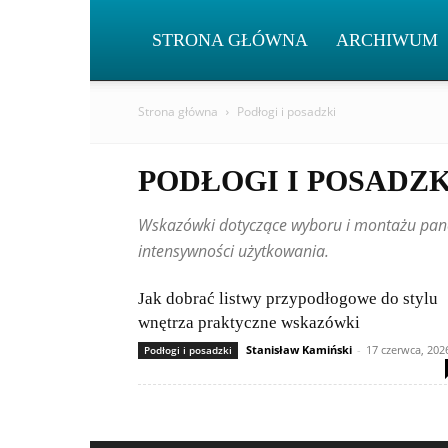
STRONA GŁÓWNA
ARCHIWUM
Strona główna
Podłogi i posadzki
PODŁOGI I POSADZK
Wskazówki dotyczące wyboru i montażu paneli
intensywności użytkowania.
Jak dobrać listwy przypodłogowe do stylu
wnętrza praktyczne wskazówki
Stanisław Kamiński
-
17 czerwca, 202
Podłogi i posadzki