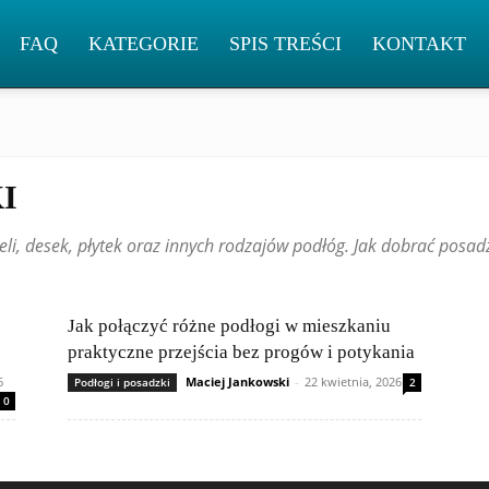
FAQ
KATEGORIE
SPIS TREŚCI
KONTAKT
I
, desek, płytek oraz innych rodzajów podłóg. Jak dobrać posadz
Jak połączyć różne podłogi w mieszkaniu
praktyczne przejścia bez progów i potykania
6
Maciej Jankowski
-
22 kwietnia, 2026
Podłogi i posadzki
2
0